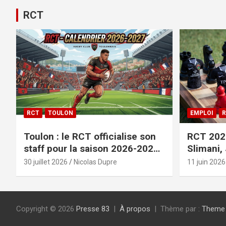
RCT
RCT
TOULON
EMPLOI
R
Toulon : le RCT officialise son
RCT 2026
staff pour la saison 2026-2027+
Slimani,
le calendrier
officiali
30 juillet 2026
Nicolas Dupre
11 juin 2026
Copyright © 2026
Presse 83
À propos
Thème par :
Theme