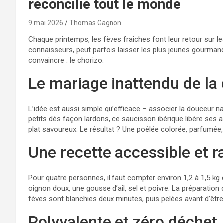
réconcilie tout le monde
9 mai 2026
Thomas Gagnon
Chaque printemps, les fèves fraîches font leur retour sur 
connaisseurs, peut parfois laisser les plus jeunes gourmands
convaincre : le chorizo.
Le mariage inattendu de la
L’idée est aussi simple qu’efficace – associer la douceur n
petits dés façon lardons, ce saucisson ibérique libère ses
plat savoureux. Le résultat ? Une poêlée colorée, parfumée,
Une recette accessible et r
Pour quatre personnes, il faut compter environ 1,2 à 1,5 kg
oignon doux, une gousse d’ail, sel et poivre. La préparatio
fèves sont blanchies deux minutes, puis pelées avant d’être s
Polyvalente et zéro déchet