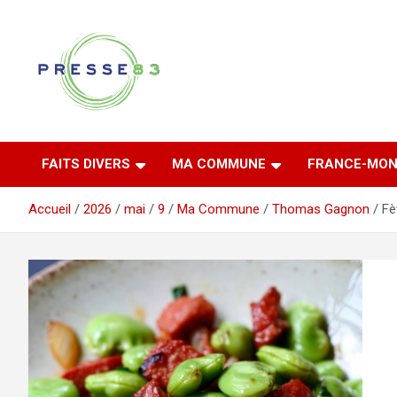
Aller
au
contenu
Comprendre ce qui se joue vraiment dans le Var
Presse 83
FAITS DIVERS
MA COMMUNE
FRANCE-MON
Accueil
2026
mai
9
Ma Commune
Thomas Gagnon
Fè