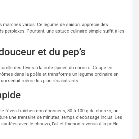
les marchés varois. Ce légume de saison, apprécié des
 perplexes. Pourtant, une astuce culinaire simple suffit à les
 douceur et du pep’s
aturelle des fèves à la note épicée du chorizo. Coupé en
 arômes dans la poêle et transforme un légume ordinaire en
 qui séduit même les plus récalcitrants.
apide
 de fèves fraîches non écossées, 80 à 100 g de chorizo, un
n dure une trentaine de minutes, temps d’écossage inclus. Les
autées avec le chorizo, l’ail et l’oignon revenus à la poêle.