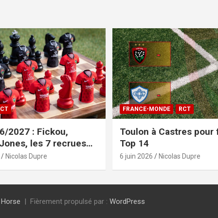
CT
FRANCE-MONDE
RCT
/2027 : Fickou,
Toulon à Castres pour f
 Jones, les 7 recrues
Top 14
sées
Nicolas Dupre
6 juin 2026
Nicolas Dupre
 Horse
Fièrement propulsé par :
WordPress