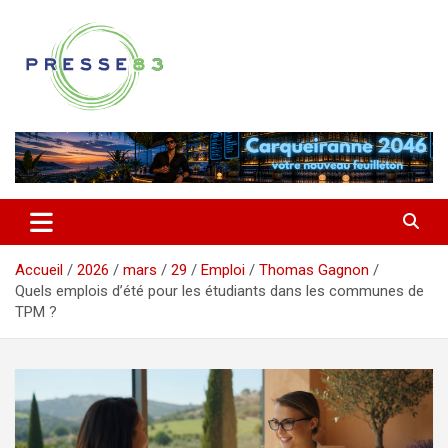
Aller
au
contenu
Comprendre ce qui se joue vraiment dans le Var
Presse 83
Accueil
2026
mars
29
Emploi
Thomas Gagnon
Quels emplois d’été pour les étudiants dans les communes de
TPM ?