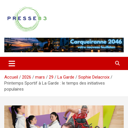
Aller
au
contenu
Comprendre ce qui se joue vraiment dans le Var
Presse 83
Accueil
2026
mars
29
La Garde
Sophie Delacroix
Printemps Sportif à La Garde : le temps des initiatives
populaires