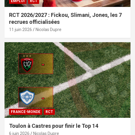
EMPLOI
RCT
RCT 2026/2027 : Fickou, Slimani, Jones, les 7
recrues officialisées
11 juin 2026
Nicolas Dupre
FRANCE-MONDE
RCT
Toulon à Castres pour finir le Top 14
6 juin 2026
Nicolas Dupre