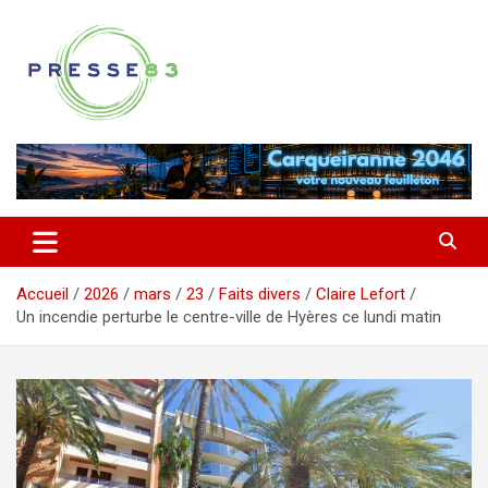
Aller
au
contenu
Comprendre ce qui se joue vraiment dans le Var
Presse 83
Accueil
2026
mars
23
Faits divers
Claire Lefort
Un incendie perturbe le centre-ville de Hyères ce lundi matin