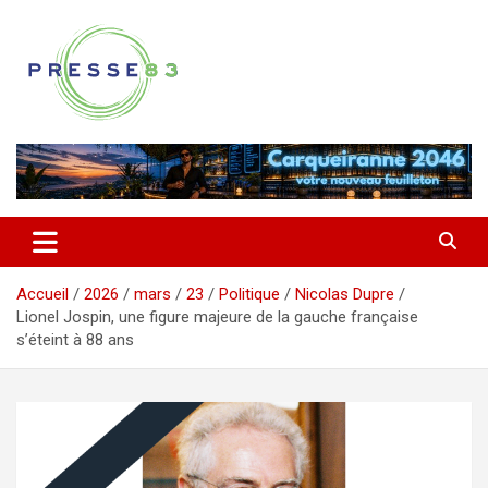
Aller
au
contenu
Comprendre ce qui se joue vraiment dans le Var
Presse 83
Accueil
2026
mars
23
Politique
Nicolas Dupre
Lionel Jospin, une figure majeure de la gauche française
s’éteint à 88 ans