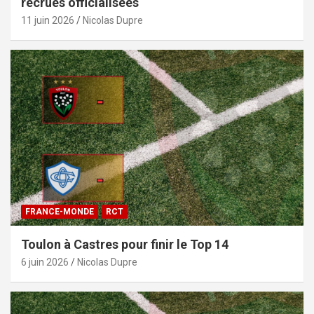
recrues officialisées
11 juin 2026
Nicolas Dupre
FRANCE-MONDE
RCT
Toulon à Castres pour finir le Top 14
6 juin 2026
Nicolas Dupre