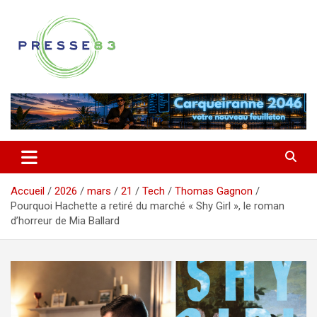
Aller
au
contenu
Comprendre ce qui se joue vraiment dans le Var
Presse 83
Accueil
2026
mars
21
Tech
Thomas Gagnon
Pourquoi Hachette a retiré du marché « Shy Girl », le roman
d’horreur de Mia Ballard