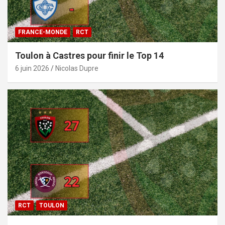
FRANCE-MONDE
RCT
Toulon à Castres pour finir le Top 14
6 juin 2026
Nicolas Dupre
RCT
TOULON