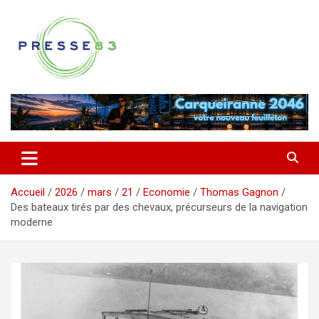
Aller
au
contenu
Comprendre ce qui se joue vraiment dans le Var
Presse 83
Accueil
2026
mars
21
Economie
Thomas Gagnon
Des bateaux tirés par des chevaux, précurseurs de la navigation
moderne