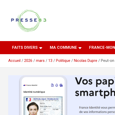
Aller
au
contenu
Comprendre ce qui se joue vraiment dans le Var
Presse 83
FAITS DIVERS
MA COMMUNE
FRANCE-MON
Accueil
2026
mars
13
Politique
Nicolas Dupre
Peut‑on 