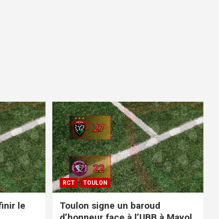
RCT
TOULON
inir le
Toulon signe un baroud
d’honneur face à l’UBB à Mayol