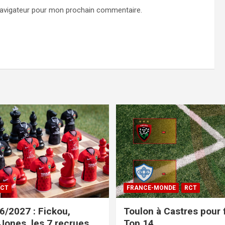
navigateur pour mon prochain commentaire.
CT
FRANCE-MONDE
RCT
/2027 : Fickou,
Toulon à Castres pour f
 Jones, les 7 recrues
Top 14