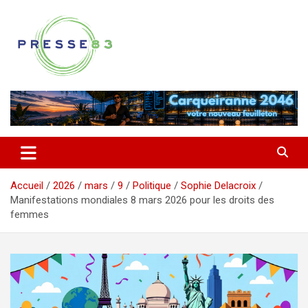
Aller
au
contenu
Comprendre ce qui se joue vraiment dans le Var
Presse 83
Accueil
2026
mars
9
Politique
Sophie Delacroix
Manifestations mondiales 8 mars 2026 pour les droits des
femmes