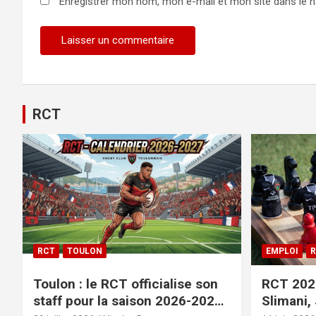
Enregistrer mon nom, mon e-mail et mon site dans le 
RCT
RCT
TOULON
EMPLOI
R
Toulon : le RCT officialise son
RCT 2026
staff pour la saison 2026-2027+
Slimani,