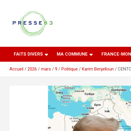
Aller
au
contenu
Comprendre ce qui se joue vraiment dans le Var
Presse 83
FAITS DIVERS
MA COMMUNE
FRANCE-MON
Accueil
2026
mars
9
Politique
Karim Benjelloun
CENTCO