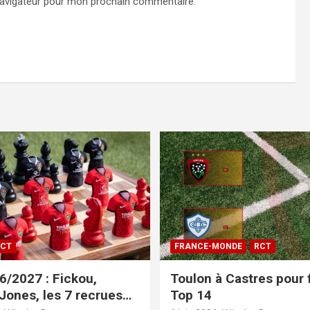
navigateur pour mon prochain commentaire.
CT
FRANCE-MONDE
RCT
/2027 : Fickou,
Toulon à Castres pour f
 Jones, les 7 recrues
Top 14