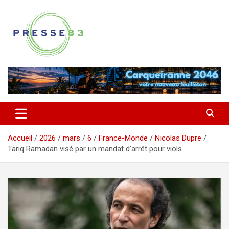
Aller
au
contenu
Comprendre ce qui se joue vraiment dans le Var
Presse 83
Accueil
2026
mars
6
France-Monde
Nicolas Dupre
Tariq Ramadan visé par un mandat d’arrêt pour viols