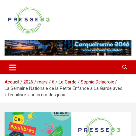
Aller
au
contenu
Comprendre ce qui se joue vraiment dans le Var
Presse 83
Accueil
2026
mars
6
La Garde
Sophie Delacroix
La Semaine Nationale de la Petite Enfance à La Garde avec
« l’équilibre » au cœur des jeux