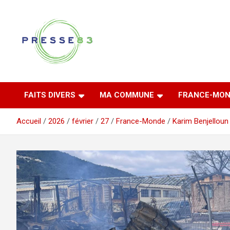
Aller
au
contenu
Comprendre ce qui se joue vraiment dans le Var
Presse 83
FAITS DIVERS
MA COMMUNE
FRANCE-MON
Accueil
2026
février
27
France-Monde
Karim Benjelloun