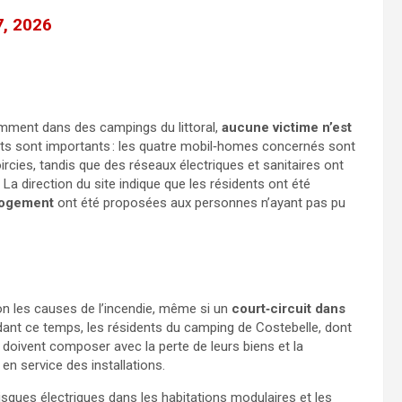
7, 2026
emment dans des campings du littoral,
aucune victime n’est
âts sont importants : les quatre mobil‑homes concernés sont
ircies, tandis que des réseaux électriques et sanitaires ont
La direction du site indique que les résidents ont été
logement
ont été proposées aux personnes n’ayant pas pu
n les causes de l’incendie, même si un
court‑circuit dans
dant ce temps, les résidents du camping de Costebelle, dont
 doivent composer avec la perte de leurs biens et la
en service des installations.
s risques électriques dans les habitations modulaires et les