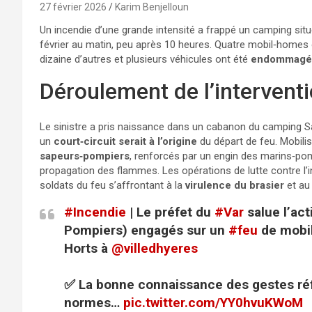
27 février 2026
Karim Benjelloun
Un incendie d’une grande intensité a frappé un camping situé
février au matin, peu après 10 heures. Quatre mobil‑homes
dizaine d’autres et plusieurs véhicules ont été
endommagé
Déroulement de l’intervent
Le sinistre a pris naissance dans un cabanon du camping Sai
un
court‑circuit serait à l’origine
du départ de feu. Mobili
sapeurs‑pompiers
, renforcés par un engin des marins‑pomp
propagation des flammes. Les opérations de lutte contre l’i
soldats du feu s’affrontant à la
virulence du brasier
et au 
#Incendie
| Le préfet du
#Var
salue l’act
Pompiers) engagés sur un
#feu
de mobil
Horts à
@villedhyeres
✅️ La bonne connaissance des gestes réf
normes…
pic.twitter.com/YY0hvuKWoM