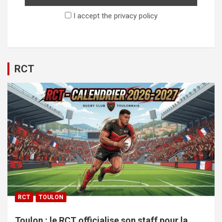
I accept the privacy policy
RCT
RCT
TOULON
Toulon : le RCT officialise son staff pour la