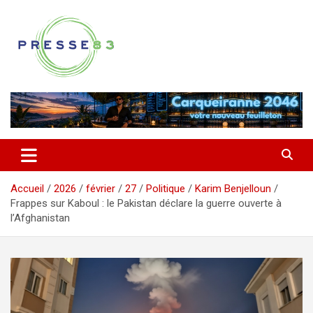
Aller
au
contenu
Comprendre ce qui se joue vraiment dans le Var
Presse 83
Accueil
2026
février
27
Politique
Karim Benjelloun
Frappes sur Kaboul : le Pakistan déclare la guerre ouverte à
l’Afghanistan