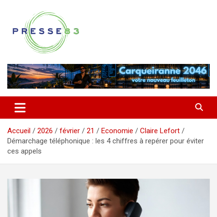
Aller
au
contenu
Comprendre ce qui se joue vraiment dans le Var
Presse 83
Accueil
2026
février
21
Economie
Claire Lefort
Démarchage téléphonique : les 4 chiffres à repérer pour éviter
ces appels