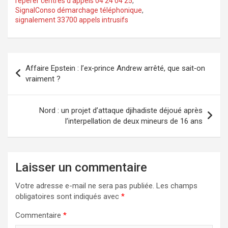
repérer centres d’appels 04 24 04 25
,
SignalConso démarchage téléphonique
,
signalement 33700 appels intrusifs
Navigation
Affaire Epstein : l’ex‑prince Andrew arrêté, que sait‑on
de
vraiment ?
l’article
Nord : un projet d’attaque djihadiste déjoué après
l’interpellation de deux mineurs de 16 ans
Laisser un commentaire
Votre adresse e-mail ne sera pas publiée.
Les champs
obligatoires sont indiqués avec
*
Commentaire
*