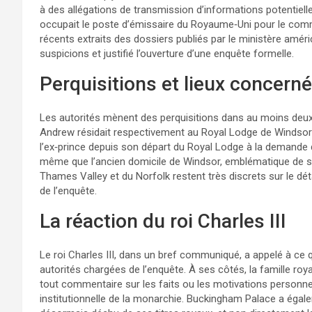
à des allégations de transmission d’informations potentiell
occupait le poste d’émissaire du Royaume‑Uni pour le com
récents extraits des dossiers publiés par le ministère améric
suspicions et justifié l’ouverture d’une enquête formelle.
Perquisitions et lieux concern
Les autorités mènent des perquisitions dans au moins deux 
Andrew résidait respectivement au Royal Lodge de Windsor 
l’ex‑prince depuis son départ du Royal Lodge à la demande du
même que l’ancien domicile de Windsor, emblématique de sa v
Thames Valley et du Norfolk restent très discrets sur le dét
de l’enquête.
La réaction du roi Charles III
Le roi Charles III, dans un bref communiqué, a appelé à ce 
autorités chargées de l’enquête. À ses côtés, la famille roya
tout commentaire sur les faits ou les motivations personnelle
institutionnelle de la monarchie. Buckingham Palace a égalem