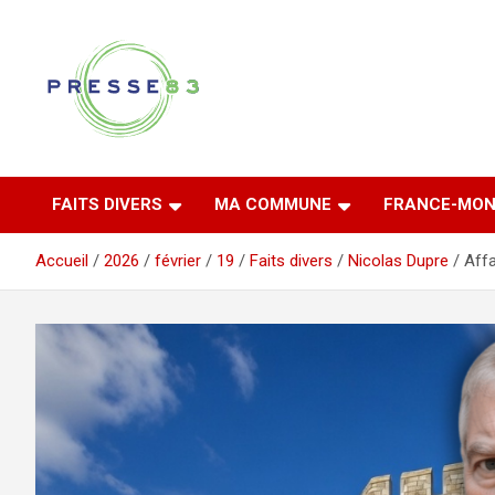
Aller
au
contenu
Comprendre ce qui se joue vraiment dans le Var
Presse 83
FAITS DIVERS
MA COMMUNE
FRANCE-MON
Accueil
2026
février
19
Faits divers
Nicolas Dupre
Affa