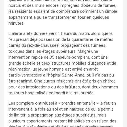
noircis et des murs encore imprégnés d’odeurs de fumée,
les résidents essaient de comprendre comment un simple
appartement a pu se transformer en four en quelques
minutes.
L’alerte a été donnée vers 1 heure du matin, alors que le
feu prenait déjà possession de la quarantaine de mètres
carrés du rez‑de‑chaussée, propageant des fumées
toxiques dans les étages supérieurs. Malgré une
intervention rapide de 35 sapeurs‑pompiers, dont une
grande échelle et deux structures mobiles d’urgence et de
réanimation, un jeune homme est arrivé en arrêt
cardio‑ventilatoire à l’hôpital Sainte‑Anne, où il n’a pas pu
être réanimé. Cinq autres résidents ont été pris en charge
pour des intoxications ou des brûlures, dont deux hommes
toujours hospitalisés ce mardi à la mi‑journée.
Les pompiers ont réussi à « prendre en tenaille » le feu en
intervenant à la fois au sol et en hauteur, ce qui a permis
de limiter la propagation aux étages supérieurs, mais
plusieurs appartements restent inhabitables en raison des
dégâts. Six résidents ont dû être relogés provisoirement,