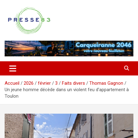
Aller
au
contenu
Comprendre ce qui se joue vraiment dans le Var
Presse 83
Accueil
2026
février
3
Faits divers
Thomas Gagnon
Un jeune homme décède dans un violent feu d’appartement à
Toulon