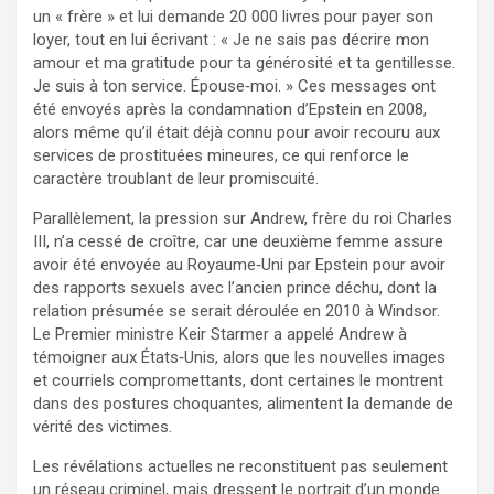
un « frère » et lui demande 20 000 livres pour payer son
loyer, tout en lui écrivant : « Je ne sais pas décrire mon
amour et ma gratitude pour ta générosité et ta gentillesse.
Je suis à ton service. Épouse‑moi. » Ces messages ont
été envoyés après la condamnation d’Epstein en 2008,
alors même qu’il était déjà connu pour avoir recouru aux
services de prostituées mineures, ce qui renforce le
caractère troublant de leur promiscuité.
Parallèlement, la pression sur Andrew, frère du roi Charles
III, n’a cessé de croître, car une deuxième femme assure
avoir été envoyée au Royaume‑Uni par Epstein pour avoir
des rapports sexuels avec l’ancien prince déchu, dont la
relation présumée se serait déroulée en 2010 à Windsor.
Le Premier ministre Keir Starmer a appelé Andrew à
témoigner aux États‑Unis, alors que les nouvelles images
et courriels compromettants, dont certaines le montrent
dans des postures choquantes, alimentent la demande de
vérité des victimes.
Les révélations actuelles ne reconstituent pas seulement
un réseau criminel, mais dressent le portrait d’un monde