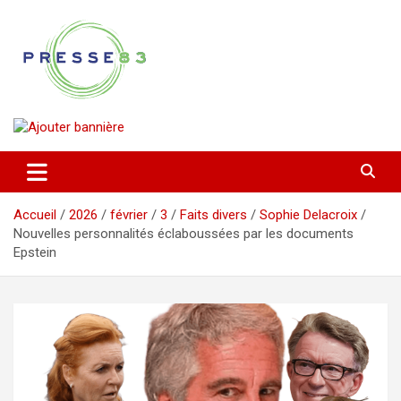
Aller
au
contenu
Comprendre ce qui se joue vraiment dans le Var
Presse 83
Accueil
2026
février
3
Faits divers
Sophie Delacroix
Nouvelles personnalités éclaboussées par les documents
Epstein