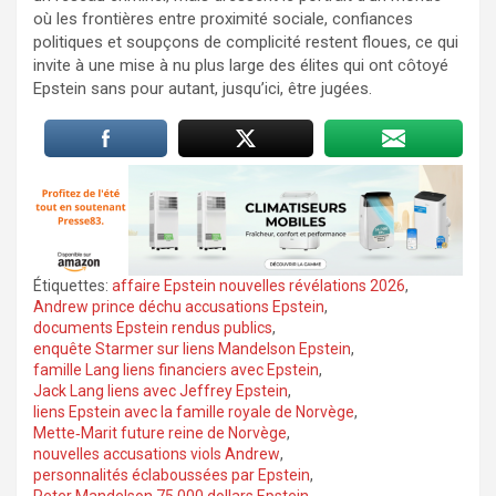
où les frontières entre proximité sociale, confiances
politiques et soupçons de complicité restent floues, ce qui
invite à une mise à nu plus large des élites qui ont côtoyé
Epstein sans pour autant, jusqu’ici, être jugées.
Étiquettes:
affaire Epstein nouvelles révélations 2026
,
Andrew prince déchu accusations Epstein
,
documents Epstein rendus publics
,
enquête Starmer sur liens Mandelson Epstein
,
famille Lang liens financiers avec Epstein
,
Jack Lang liens avec Jeffrey Epstein
,
liens Epstein avec la famille royale de Norvège
,
Mette‑Marit future reine de Norvège
,
nouvelles accusations viols Andrew
,
personnalités éclaboussées par Epstein
,
Peter Mandelson 75 000 dollars Epstein
,