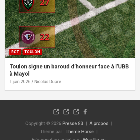
RCT
TOULON
Toulon signe un baroud d’honneur face à l’UBB
à Mayol
1 juin 2026
Nicolas Dupre
Copyright © 2026
Presse 83
À propos
Thème par :
Theme Horse
Fièrement propulsé par :
WordPress