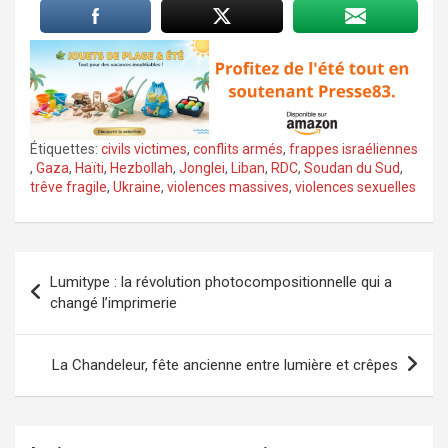
Étiquettes:
civils victimes
,
conflits armés
,
frappes israéliennes
,
Gaza
,
Haïti
,
Hezbollah
,
Jonglei
,
Liban
,
RDC
,
Soudan du Sud
,
trêve fragile
,
Ukraine
,
violences massives
,
violences sexuelles
Navigation
Lumitype : la révolution photocompositionnelle qui a
de
changé l’imprimerie
l’article
La Chandeleur, fête ancienne entre lumière et crêpes