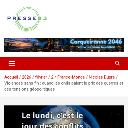
Aller
au
contenu
Comprendre ce qui se joue vraiment dans le Var
Presse 83
Accueil
2026
février
2
France-Monde
Nicolas Dupre
Violences sans fin : quand les civils paient le prix des guerres et
des tensions géopolitiques