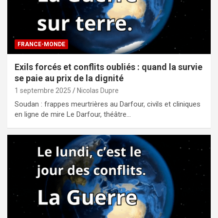
FRANCE-MONDE
Exils forcés et conflits oubliés : quand la survie
se paie au prix de la dignité
1 septembre 2025
Nicolas Dupre
Soudan : frappes meurtrières au Darfour, civils et cliniques
en ligne de mire Le Darfour, théâtre…