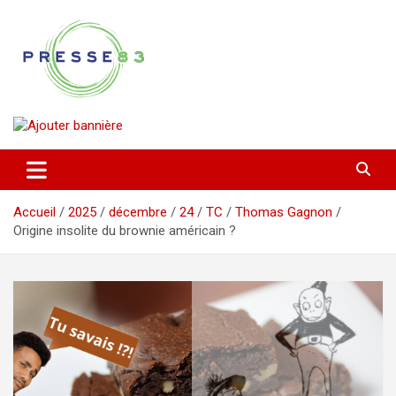
Aller
au
contenu
Comprendre ce qui se joue vraiment dans le Var
Presse 83
Accueil
2025
décembre
24
TC
Thomas Gagnon
Origine insolite du brownie américain ?