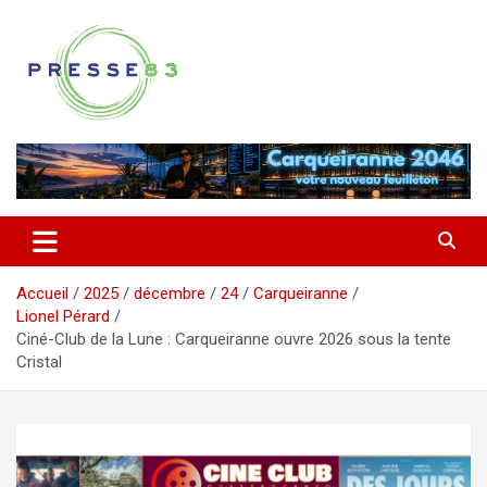
Aller
au
contenu
Comprendre ce qui se joue vraiment dans le Var
Presse 83
Accueil
2025
décembre
24
Carqueiranne
Lionel Pérard
Ciné-Club de la Lune : Carqueiranne ouvre 2026 sous la tente
Cristal