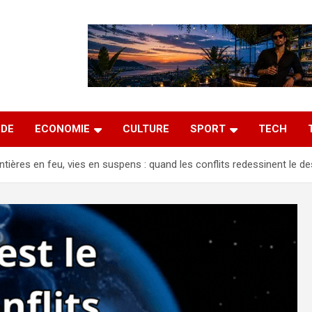
DE
ECONOMIE
CULTURE
SPORT
TECH
ntières en feu, vies en suspens : quand les conflits redessinent le des