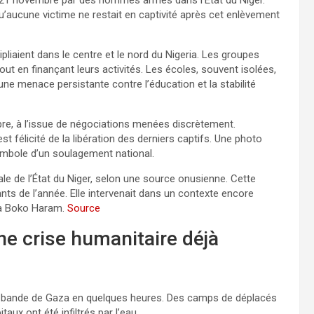
u’aucune victime ne restait en captivité après cet enlèvement
pliaient dans le centre et le nord du Nigeria. Les groupes
out en finançant leurs activités. Les écoles, souvent isolées,
une menace persistante contre l’éducation et la stabilité
bre, à l’issue de négociations menées discrètement.
t félicité de la libération des derniers captifs. Une photo
ymbole d’un soulagement national.
ale de l’État du Niger, selon une source onusienne. Cette
ants de l’année. Elle intervenait dans un contexte encore
é à Boko Haram.
Source
ne crise humanitaire déjà
la bande de Gaza en quelques heures. Des camps de déplacés
ux ont été infiltrés par l’eau.