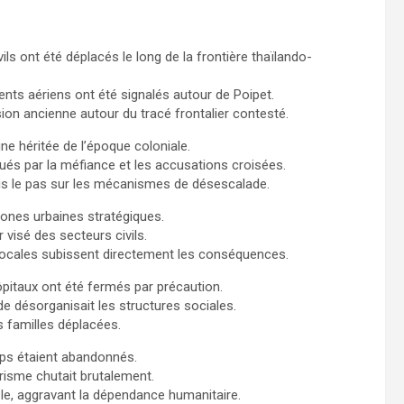
ls ont été déplacés le long de la frontière thaïlando-
ts aériens ont été signalés autour de Poipet.
ion ancienne autour du tracé frontalier contesté.
ne héritée de l’époque coloniale.
ués par la méfiance et les accusations croisées.
pris le pas sur les mécanismes de désescalade.
ones urbaines stratégiques.
visé des secteurs civils.
s locales subissent directement les conséquences.
ôpitaux ont été fermés par précaution.
de désorganisait les structures sociales.
s familles déplacées.
mps étaient abandonnés.
urisme chutait brutalement.
tèle, aggravant la dépendance humanitaire.