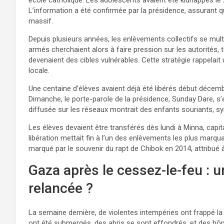
L’information a été confirmée par la présidence, assurant q
massif.
Depuis plusieurs années, les enlèvements collectifs se multi
armés cherchaient alors à faire pression sur les autorités, t
devenaient des cibles vulnérables. Cette stratégie rappelait 
locale.
Une centaine d’élèves avaient déjà été libérés début décem
Dimanche, le porte-parole de la présidence, Sunday Dare, s’es
diffusée sur les réseaux montrait des enfants souriants, s
Les élèves devaient être transférés dès lundi à Minna, capit
libération mettait fin à l’un des enlèvements les plus marqu
marqué par le souvenir du rapt de Chibok en 2014, attribu
Gaza après le cessez-le-feu : u
relancée ?
La semaine dernière, de violentes intempéries ont frappé 
ont été submergés, des abris se sont effondrés, et des hôpita