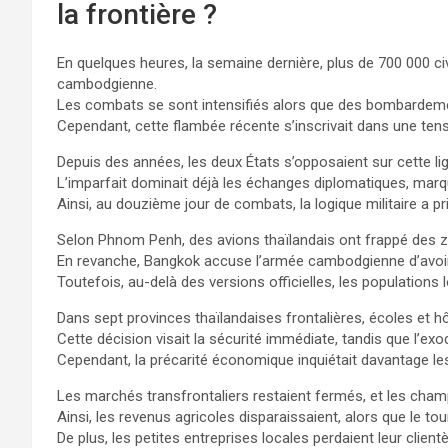
la frontière ?
En quelques heures, la semaine dernière, plus de 700 000 civi
cambodgienne.
Les combats se sont intensifiés alors que des bombardemen
Cependant, cette flambée récente s’inscrivait dans une tens
Depuis des années, les deux États s’opposaient sur cette lig
L’imparfait dominait déjà les échanges diplomatiques, marq
Ainsi, au douzième jour de combats, la logique militaire a 
Selon Phnom Penh, des avions thaïlandais ont frappé des z
En revanche, Bangkok accuse l’armée cambodgienne d’avoir 
Toutefois, au-delà des versions officielles, les population
Dans sept provinces thaïlandaises frontalières, écoles et h
Cette décision visait la sécurité immédiate, tandis que l’exo
Cependant, la précarité économique inquiétait davantage le
Les marchés transfrontaliers restaient fermés, et les cha
Ainsi, les revenus agricoles disparaissaient, alors que le to
De plus, les petites entreprises locales perdaient leur clien