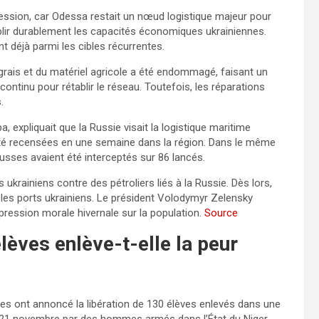
ression, car Odessa restait un nœud logistique majeur pour
blir durablement les capacités économiques ukrainiennes.
ent déjà parmi les cibles récurrentes.
grais et du matériel agricole a été endommagé, faisant un
n continu pour rétablir le réseau. Toutefois, les réparations
.
, expliquait que la Russie visait la logistique maritime
été recensées en une semaine dans la région. Dans le même
russes avaient été interceptés sur 86 lancés.
ukrainiens contre des pétroliers liés à la Russie. Dès lors,
 les ports ukrainiens. Le président Volodymyr Zelensky
 pression morale hivernale sur la population.
Source
élèves enlève-t-elle la peur
nes ont annoncé la libération de 130 élèves enlevés dans une
e 21 novembre par des hommes armés dans l’État du Niger.