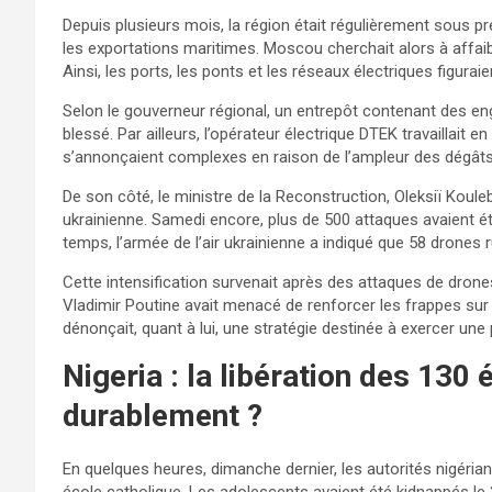
Depuis plusieurs mois, la région était régulièrement sous p
les exportations maritimes. Moscou cherchait alors à affai
Ainsi, les ports, les ponts et les réseaux électriques figurai
Selon le gouverneur régional, un entrepôt contenant des en
blessé. Par ailleurs, l’opérateur électrique DTEK travaillait e
s’annonçaient complexes en raison de l’ampleur des dégâts
De son côté, le ministre de la Reconstruction, Oleksiï Kouleba
ukrainienne. Samedi encore, plus de 500 attaques avaient 
temps, l’armée de l’air ukrainienne a indiqué que 58 drones 
Cette intensification survenait après des attaques de drones 
Vladimir Poutine avait menacé de renforcer les frappes sur
dénonçait, quant à lui, une stratégie destinée à exercer une
Nigeria : la libération des 130 
durablement ?
En quelques heures, dimanche dernier, les autorités nigéria
école catholique. Les adolescents avaient été kidnappés l