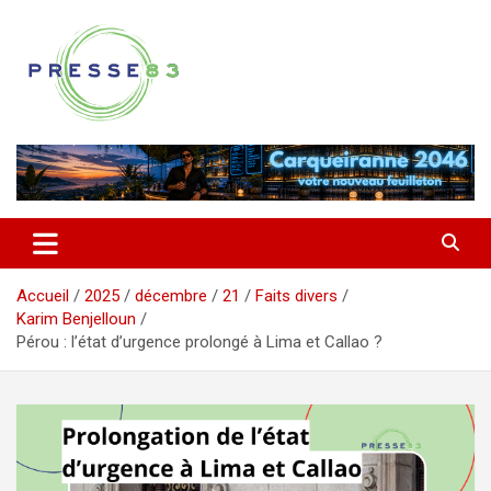
Aller
au
contenu
Comprendre ce qui se joue vraiment dans le Var
Presse 83
Accueil
2025
décembre
21
Faits divers
Karim Benjelloun
Pérou : l’état d’urgence prolongé à Lima et Callao ?