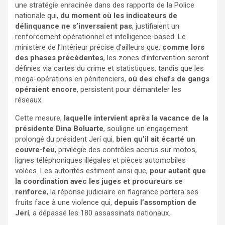
une stratégie enracinée dans des rapports de la Police
nationale qui,
du moment où les indicateurs de
délinquance ne s’inversaient pas
, justifiaient un
renforcement opérationnel et intelligence-based. Le
ministère de l’Intérieur précise d’ailleurs que,
comme lors
des phases précédentes
, les zones d’intervention seront
définies via cartes du crime et statistiques, tandis que les
mega-opérations en pénitenciers,
où des chefs de gangs
opéraient encore
, persistent pour démanteler les
réseaux.
Cette mesure,
laquelle intervient après la vacance de la
présidente Dina Boluarte
, souligne un engagement
prolongé du président Jerí qui,
bien qu’il ait écarté un
couvre-feu
, privilégie des contrôles accrus sur motos,
lignes téléphoniques illégales et pièces automobiles
volées. Les autorités estiment ainsi que,
pour autant que
la coordination avec les juges et procureurs se
renforce
, la réponse judiciaire en flagrance portera ses
fruits face à une violence qui,
depuis l’assomption de
Jerí
, a dépassé les 180 assassinats nationaux.