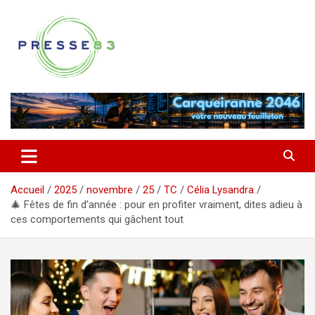
Aller
au
contenu
Comprendre ce qui se joue vraiment dans le Var
Presse 83
Accueil
2025
novembre
25
TC
Célia Lysandra
🎄 Fêtes de fin d’année : pour en profiter vraiment, dites adieu à
ces comportements qui gâchent tout