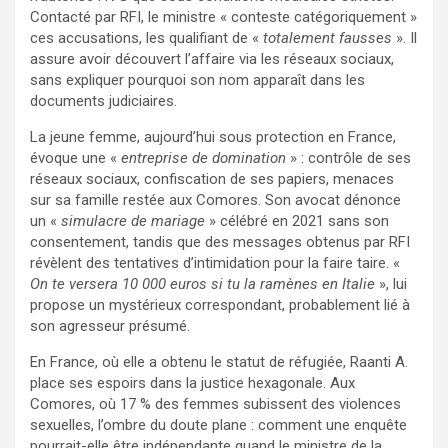
Contacté par RFI, le ministre « conteste catégoriquement »
ces accusations, les qualifiant de «
totalement fausses
». Il
assure avoir découvert l’affaire via les réseaux sociaux,
sans expliquer pourquoi son nom apparaît dans les
documents judiciaires.
La jeune femme, aujourd’hui sous protection en France,
évoque une «
entreprise de domination
» : contrôle de ses
réseaux sociaux, confiscation de ses papiers, menaces
sur sa famille restée aux Comores. Son avocat dénonce
un «
simulacre de mariage
» célébré en 2021 sans son
consentement, tandis que des messages obtenus par RFI
révèlent des tentatives d’intimidation pour la faire taire. «
On te versera 10 000 euros si tu la ramènes en Italie
», lui
propose un mystérieux correspondant, probablement lié à
son agresseur présumé.
En France, où elle a obtenu le statut de réfugiée, Raanti A.
place ses espoirs dans la justice hexagonale. Aux
Comores, où 17 % des femmes subissent des violences
sexuelles, l’ombre du doute plane : comment une enquête
pourrait-elle être indépendante quand le ministre de la