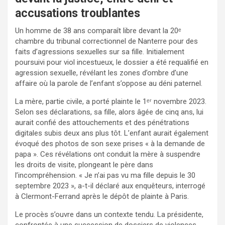
accusations troublantes
Un homme de 38 ans comparaît libre devant la 20ᵉ
chambre du tribunal correctionnel de Nanterre pour des
faits d’agressions sexuelles sur sa fille. Initialement
poursuivi pour viol incestueux, le dossier a été requalifié en
agression sexuelle, révélant les zones d’ombre d’une
affaire où la parole de l’enfant s’oppose au déni paternel.
La mère, partie civile, a porté plainte le 1ᵉʳ novembre 2023.
Selon ses déclarations, sa fille, alors âgée de cinq ans, lui
aurait confié des attouchements et des pénétrations
digitales subis deux ans plus tôt. L’enfant aurait également
évoqué des photos de son sexe prises « à la demande de
papa ». Ces révélations ont conduit la mère à suspendre
les droits de visite, plongeant le père dans
l’incompréhension. « Je n’ai pas vu ma fille depuis le 30
septembre 2023 », a-t-il déclaré aux enquêteurs, interrogé
à Clermont-Ferrand après le dépôt de plainte à Paris.
Le procès s’ouvre dans un contexte tendu. La présidente,
confrontée à une succession de dossiers de violences