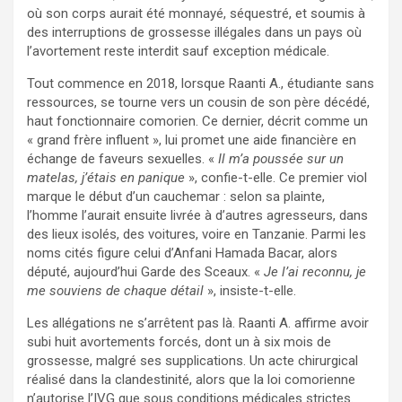
où son corps aurait été monnayé, séquestré, et soumis à
des interruptions de grossesse illégales dans un pays où
l’avortement reste interdit sauf exception médicale.
Tout commence en 2018, lorsque Raanti A., étudiante sans
ressources, se tourne vers un cousin de son père décédé,
haut fonctionnaire comorien. Ce dernier, décrit comme un
« grand frère influent », lui promet une aide financière en
échange de faveurs sexuelles. «
Il m’a poussée sur un
matelas, j’étais en panique
», confie-t-elle. Ce premier viol
marque le début d’un cauchemar : selon sa plainte,
l’homme l’aurait ensuite livrée à d’autres agresseurs, dans
des lieux isolés, des voitures, voire en Tanzanie. Parmi les
noms cités figure celui d’Anfani Hamada Bacar, alors
député, aujourd’hui Garde des Sceaux. «
Je l’ai reconnu, je
me souviens de chaque détail
», insiste-t-elle.
Les allégations ne s’arrêtent pas là. Raanti A. affirme avoir
subi huit avortements forcés, dont un à six mois de
grossesse, malgré ses supplications. Un acte chirurgical
réalisé dans la clandestinité, alors que la loi comorienne
n’autorise l’IVG que sous conditions médicales strictes.