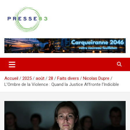
Aller
au
contenu
Comprendre ce qui se joue vraiment dans le Var
Presse 83
Accueil
2025
août
28
Faits divers
Nicolas Dupre
L’Ombre de la Violence : Quand la Justice Affronte l’Indicible