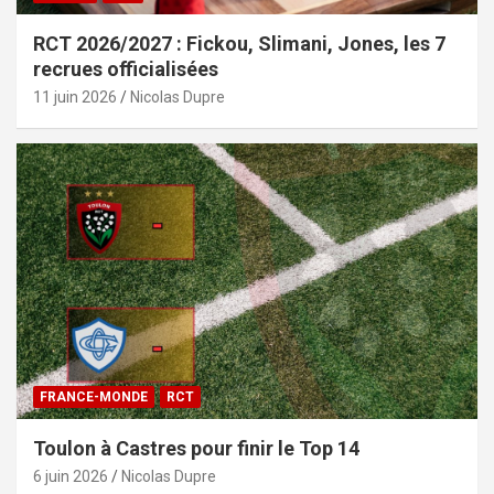
RCT 2026/2027 : Fickou, Slimani, Jones, les 7
recrues officialisées
11 juin 2026
Nicolas Dupre
FRANCE-MONDE
RCT
Toulon à Castres pour finir le Top 14
6 juin 2026
Nicolas Dupre