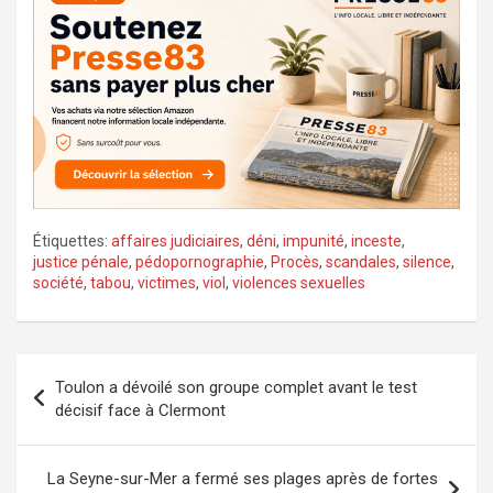
Étiquettes:
affaires judiciaires
,
déni
,
impunité
,
inceste
,
justice pénale
,
pédopornographie
,
Procès
,
scandales
,
silence
,
société
,
tabou
,
victimes
,
viol
,
violences sexuelles
Navigation
Toulon a dévoilé son groupe complet avant le test
de
décisif face à Clermont
l’article
La Seyne-sur-Mer a fermé ses plages après de fortes