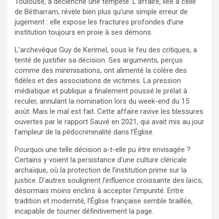
Toulouse, a déclenché une tempête. L’affaire, liée à celle
de Bétharram, révèle bien plus qu’une simple erreur de
jugement : elle expose les fractures profondes d’une
institution toujours en proie à ses démons.
L’archevêque Guy de Kerimel, sous le feu des critiques, a
tenté de justifier sa décision. Ses arguments, perçus
comme des minimisations, ont alimenté la colère des
fidèles et des associations de victimes. La pression
médiatique et publique a finalement poussé le prélat à
reculer, annulant la nomination lors du week-end du 15
août. Mais le mal est fait. Cette affaire ravive les blessures
ouvertes par le rapport Sauvé en 2021, qui avait mis au jour
l’ampleur de la pédocriminalité dans l’Église.
Pourquoi une telle décision a-t-elle pu être envisagée ?
Certains y voient la persistance d’une culture cléricale
archaïque, où la protection de l’institution prime sur la
justice. D’autres soulignent l’influence croissante des laïcs,
désormais moins enclins à accepter l’impunité. Entre
tradition et modernité, l’Église française semble tiraillée,
incapable de tourner définitivement la page.