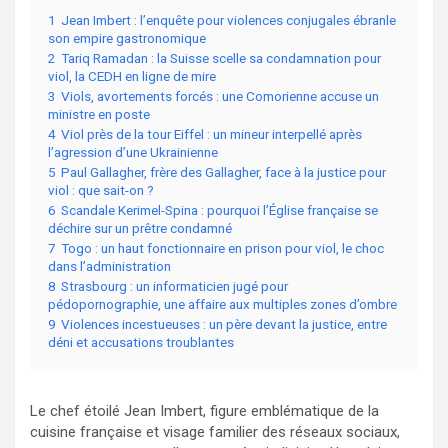
1
Jean Imbert : l’enquête pour violences conjugales ébranle
son empire gastronomique
2
Tariq Ramadan : la Suisse scelle sa condamnation pour
viol, la CEDH en ligne de mire
3
Viols, avortements forcés : une Comorienne accuse un
ministre en poste
4
Viol près de la tour Eiffel : un mineur interpellé après
l’agression d’une Ukrainienne
5
Paul Gallagher, frère des Gallagher, face à la justice pour
viol : que sait-on ?
6
Scandale Kerimel-Spina : pourquoi l’Église française se
déchire sur un prêtre condamné
7
Togo : un haut fonctionnaire en prison pour viol, le choc
dans l’administration
8
Strasbourg : un informaticien jugé pour
pédopornographie, une affaire aux multiples zones d’ombre
9
Violences incestueuses : un père devant la justice, entre
déni et accusations troublantes
Le chef étoilé Jean Imbert, figure emblématique de la
cuisine française et visage familier des réseaux sociaux,