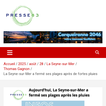
Aller
au
contenu
Comprendre ce qui se joue vraiment dans le Var
Presse 83
Accueil
2025
août
28
La Seyne-sur-Mer
Thomas Gagnon
La Seyne-sur-Mer a fermé ses plages après de fortes pluies