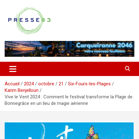
Aller
au
contenu
Comprendre ce qui se joue vraiment dans le Var
Presse 83
Accueil
2024
octobre
21
Six-Fours-les-Plages
Karim Benjelloun
Vive le Vent 2024 : Comment le festival transforme la Plage de
Bonnegrâce en un lieu de magie aérienne