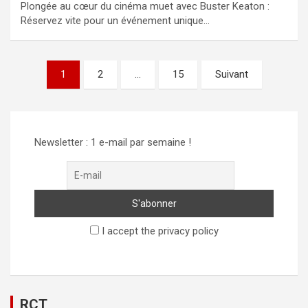
Plongée au cœur du cinéma muet avec Buster Keaton :
Réservez vite pour un événement unique…
Pagination
1
2
…
15
Suivant
des
publications
Newsletter : 1 e-mail par semaine !
I accept the privacy policy
RCT