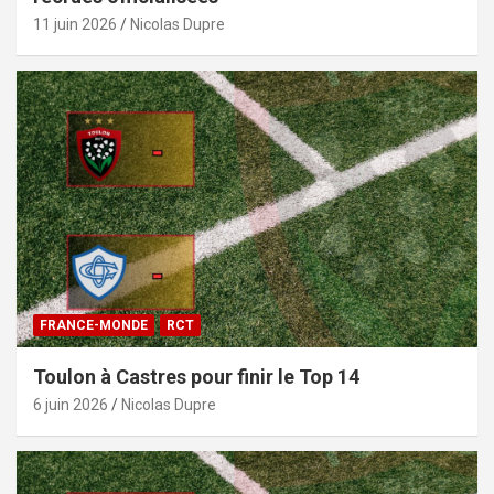
11 juin 2026
Nicolas Dupre
FRANCE-MONDE
RCT
Toulon à Castres pour finir le Top 14
6 juin 2026
Nicolas Dupre