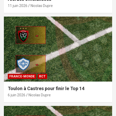
11 juin 2026
Nicolas Dupre
FRANCE-MONDE
RCT
Toulon à Castres pour finir le Top 14
6 juin 2026
Nicolas Dupre