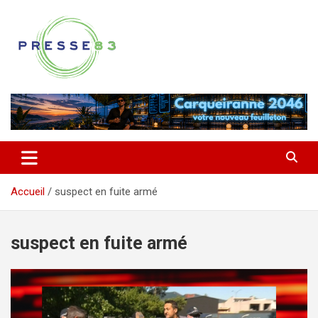
Aller
au
contenu
Comprendre ce qui se joue vraiment dans le Var
Presse 83
Accueil
suspect en fuite armé
suspect en fuite armé