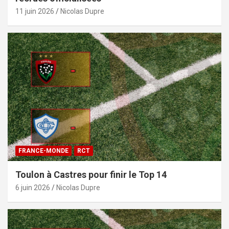
11 juin 2026
Nicolas Dupre
FRANCE-MONDE
RCT
Toulon à Castres pour finir le Top 14
6 juin 2026
Nicolas Dupre