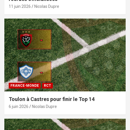
11 juin 2026
Nicolas Dupre
FRANCE-MONDE
RCT
Toulon à Castres pour finir le Top 14
6 juin 2026
Nicolas Dupre