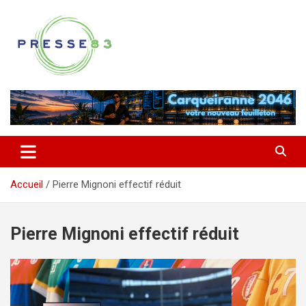
Aller
au
contenu
Comprendre ce qui se joue vraiment dans le Var
Presse 83
Accueil
Pierre Mignoni effectif réduit
Pierre Mignoni effectif réduit