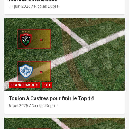
11 juin 2026
Nicolas Dupre
FRANCE-MONDE
RCT
Toulon à Castres pour finir le Top 14
6 juin 2026
Nicolas Dupre