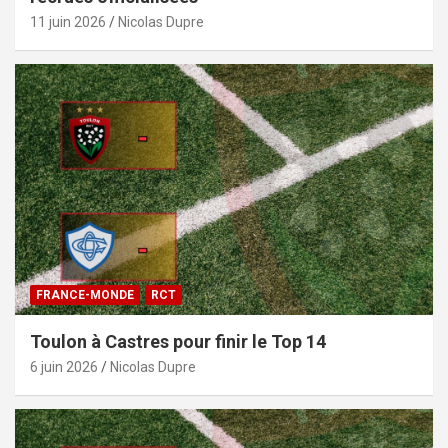
11 juin 2026
Nicolas Dupre
FRANCE-MONDE
RCT
Toulon à Castres pour finir le Top 14
6 juin 2026
Nicolas Dupre