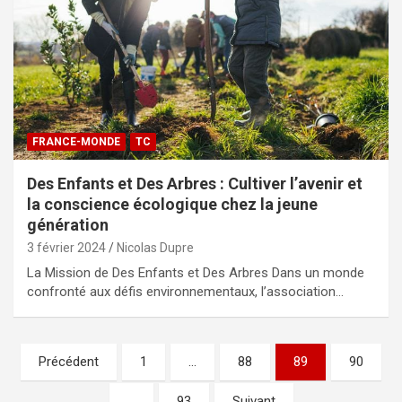
FRANCE-MONDE
TC
Des Enfants et Des Arbres : Cultiver l’avenir et
la conscience écologique chez la jeune
génération
3 février 2024
Nicolas Dupre
La Mission de Des Enfants et Des Arbres Dans un monde
confronté aux défis environnementaux, l’association…
Pagination
Précédent
1
…
88
89
90
des
…
93
Suivant