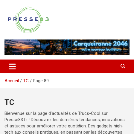
Aller
au
contenu
Comprendre ce qui se joue vraiment dans le Var
Presse 83
Accueil
TC
Page 89
TC
Bienvenue sur la page d’actualités de Trucs-Cool sur
Presse83.fr ! Découvrez les dernières tendances, innovations
et astuces pour améliorer votre quotidien. Des gadgets high-
tech aux conseils pratiques, en passant par les découvertes