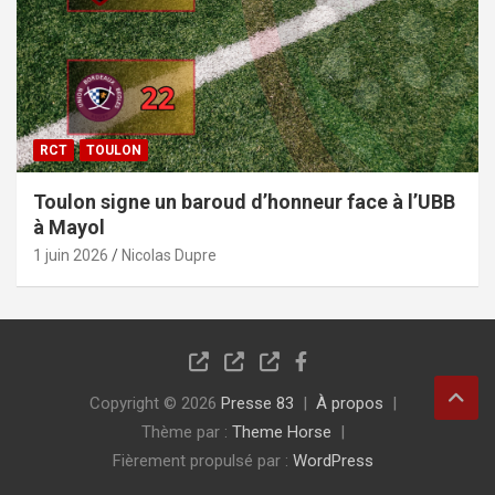
RCT
TOULON
Toulon signe un baroud d’honneur face à l’UBB
à Mayol
1 juin 2026
Nicolas Dupre
Copyright © 2026
Presse 83
À propos
Thème par :
Theme Horse
Fièrement propulsé par :
WordPress