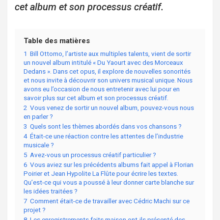
cet album et son processus créatif.
Table des matières
1
Bill Ottomo, l’artiste aux multiples talents, vient de sortir
un nouvel album intitulé « Du Yaourt avec des Morceaux
Dedans ». Dans cet opus, il explore de nouvelles sonorités
et nous invite à découvrir son univers musical unique. Nous
avons eu l’occasion de nous entretenir avec lui pour en
savoir plus sur cet album et son processus créatif.
2
Vous venez de sortir un nouvel album, pouvez-vous nous
en parler ?
3
Quels sont les thèmes abordés dans vos chansons ?
4
Était-ce une réaction contre les attentes de l’industrie
musicale ?
5
Avez-vous un processus créatif particulier ?
6
Vous aviez sur les précédents albums fait appel à Florian
Poirier et Jean Hypolite La Flûte pour écrire les textes.
Qu’est-ce qui vous a poussé à leur donner carte blanche sur
les idées traitées ?
7
Comment était-ce de travailler avec Cédric Machi sur ce
projet ?
8
Les enregistrements faits maison ont-ils présenté des