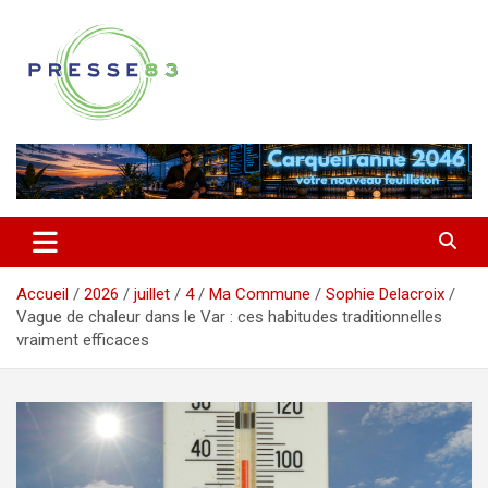
Aller
au
contenu
Comprendre ce qui se joue vraiment dans le Var
Presse 83
Accueil
2026
juillet
4
Ma Commune
Sophie Delacroix
Vague de chaleur dans le Var : ces habitudes traditionnelles
vraiment efficaces