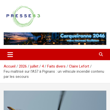
Aller
au
contenu
Comprendre ce qui se joue vraiment dans le Var
Presse 83
Accueil
2026
juillet
4
Faits divers
Claire Lefort
Feu maîtrisé sur l’A57 à Pignans : un véhicule incendié contenu
par les secours