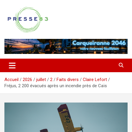
Aller
au
contenu
Comprendre ce qui se joue vraiment dans le Var
Presse 83
Accueil
2026
juillet
2
Faits divers
Claire Lefort
Fréjus, 2 200 évacués après un incendie près de Caïs