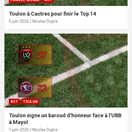
FRANCE-MONDE
RCT
Toulon à Castres pour finir le Top 14
6 juin 2026
Nicolas Dupre
RCT
TOULON
Toulon signe un baroud d’honneur face à l’UBB
à Mayol
1 juin 2026
Nicolas Dupre