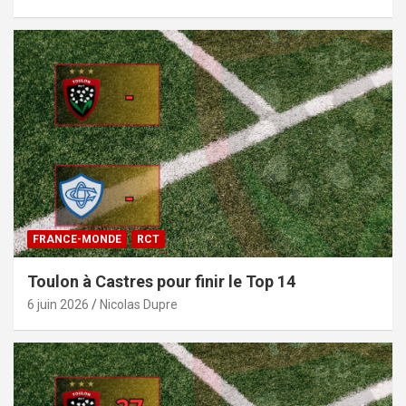
FRANCE-MONDE
RCT
Toulon à Castres pour finir le Top 14
6 juin 2026
Nicolas Dupre