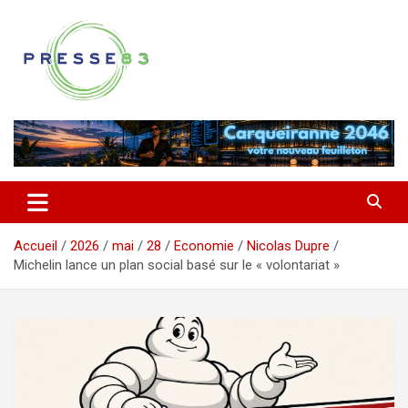
Aller
au
contenu
Comprendre ce qui se joue vraiment dans le Var
Presse 83
Accueil
2026
mai
28
Economie
Nicolas Dupre
Michelin lance un plan social basé sur le « volontariat »