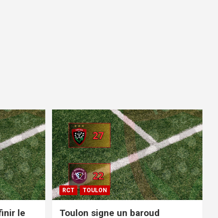
RCT
TOULON
inir le
Toulon signe un baroud