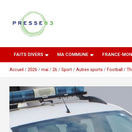
Aller
au
contenu
Comprendre ce qui se joue vraiment dans le Var
Presse 83
FAITS DIVERS
MA COMMUNE
FRANCE-MON
Accueil
2026
mai
26
Sport
Autres sports
Football
Th