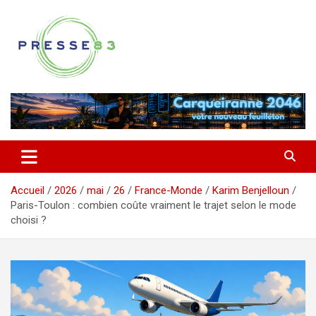
Aller
au
contenu
Comprendre ce qui se joue vraiment dans le Var
Presse 83
Accueil
2026
mai
26
France-Monde
Karim Benjelloun
Paris-Toulon : combien coûte vraiment le trajet selon le mode
choisi ?