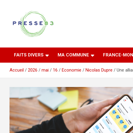
Aller
au
contenu
Comprendre ce qui se joue vraiment dans le Var
Presse 83
FAITS DIVERS
MA COMMUNE
FRANCE-MON
Accueil
2026
mai
16
Economie
Nicolas Dupre
Une alli