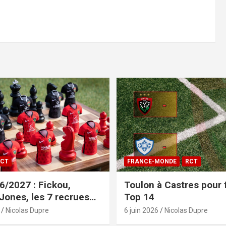
CT
FRANCE-MONDE
RCT
/2027 : Fickou,
Toulon à Castres pour f
 Jones, les 7 recrues
Top 14
sées
Nicolas Dupre
6 juin 2026
Nicolas Dupre