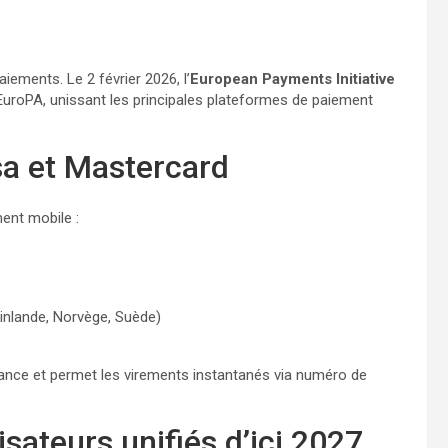
ements. Le 2 février 2026, l’
European Payments Initiative
e EuroPA, unissant les principales plateformes de paiement
sa et Mastercard
ent mobile :
inlande, Norvège, Suède)
France et permet les virements instantanés via numéro de
lisateurs unifiés d’ici 2027