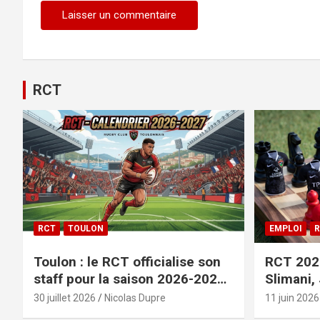
RCT
RCT
TOULON
EMPLOI
R
Toulon : le RCT officialise son
RCT 2026
staff pour la saison 2026-2027+
Slimani,
le calendrier
officiali
30 juillet 2026
Nicolas Dupre
11 juin 2026