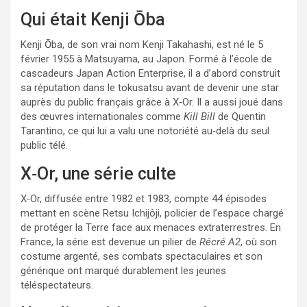
Qui était Kenji Ōba
Kenji Ōba, de son vrai nom Kenji Takahashi, est né le 5
février 1955 à Matsuyama, au Japon. Formé à l’école de
cascadeurs Japan Action Enterprise, il a d’abord construit
sa réputation dans le tokusatsu avant de devenir une star
auprès du public français grâce à X‑Or. Il a aussi joué dans
des œuvres internationales comme
Kill Bill
de Quentin
Tarantino, ce qui lui a valu une notoriété au‑delà du seul
public télé.
X‑Or, une série culte
X‑Or, diffusée entre 1982 et 1983, compte 44 épisodes
mettant en scène Retsu Ichijôji, policier de l’espace chargé
de protéger la Terre face aux menaces extraterrestres. En
France, la série est devenue un pilier de
Récré A2
, où son
costume argenté, ses combats spectaculaires et son
générique ont marqué durablement les jeunes
téléspectateurs.