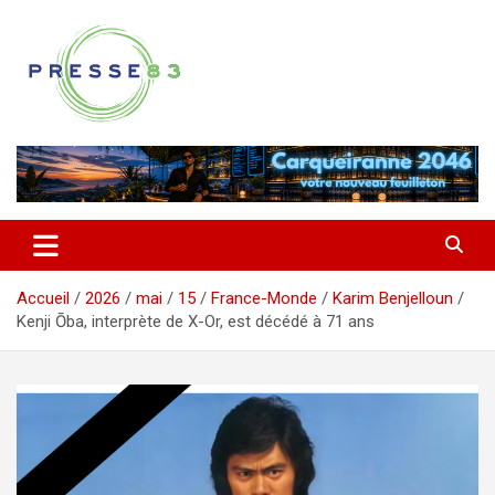
Aller
au
contenu
Comprendre ce qui se joue vraiment dans le Var
Presse 83
Accueil
2026
mai
15
France-Monde
Karim Benjelloun
Kenji Ōba, interprète de X-Or, est décédé à 71 ans