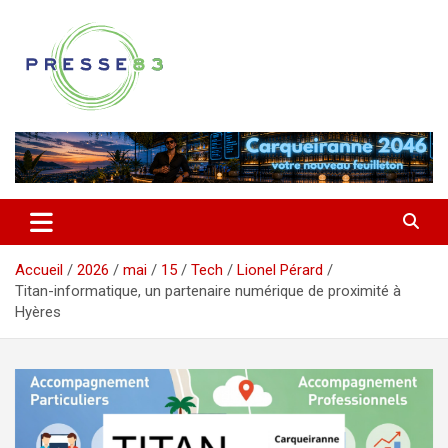
Aller
au
contenu
Comprendre ce qui se joue vraiment dans le Var
Presse 83
Accueil
2026
mai
15
Tech
Lionel Pérard
Titan-informatique, un partenaire numérique de proximité à
Hyères