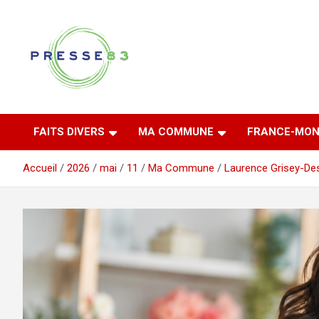
Aller
au
contenu
Comprendre ce qui se joue vraiment dans le Var
Presse 83
FAITS DIVERS
MA COMMUNE
FRANCE-MON
Accueil
2026
mai
11
Ma Commune
Laurence Grisey-De