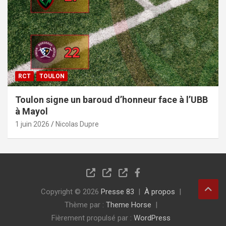
RCT
TOULON
Toulon signe un baroud d’honneur face à l’UBB
à Mayol
1 juin 2026
Nicolas Dupre
Copyright © 2026
Presse 83
À propos
Thème par :
Theme Horse
Fièrement propulsé par :
WordPress