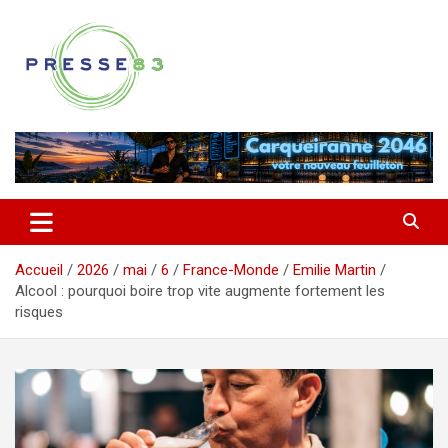
Aller
au
contenu
Comprendre ce qui se joue vraiment dans le Var
Presse 83
Accueil
2026
mai
6
France-Monde
Emilie Martin
Alcool : pourquoi boire trop vite augmente fortement les
risques